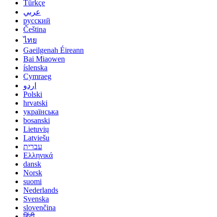
Türkçe
عربي
русский
Čeština
ไทย
Gaeilgenah Éireann
Bai Miaowen
íslenska
Cymraeg
اردو
Polski
hrvatski
українська
bosanski
Lietuvių
Latviešu
עברית
Ελληνικά
dansk
Norsk
suomi
Nederlands
Svenska
slovenčina
हिंदी