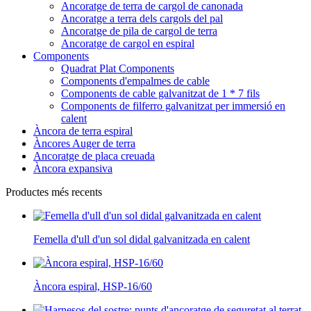
Ancoratge de terra de cargol de canonada
Ancoratge a terra dels cargols del pal
Ancoratge de pila de cargol de terra
Ancoratge de cargol en espiral
Components
Quadrat Plat Components
Components d'empalmes de cable
Components de cable galvanitzat de 1 * 7 fils
Components de filferro galvanitzat per immersió en
calent
Àncora de terra espiral
Àncores Auger de terra
Ancoratge de placa creuada
Àncora expansiva
Productes més recents
Femella d'ull d'un sol didal galvanitzada en calent
Àncora espiral, HSP-16/60