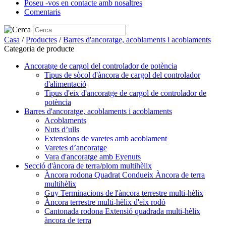
Poseu -vos en contacte amb nosaltres
Comentaris
Casa
/
Productes
/
Barres d'ancoratge, acoblaments i acoblaments
Categoria de producte
Ancoratge de cargol del controlador de potència
Tipus de sòcol d'àncora de cargol del controlador
d'alimentació
Tipus d'eix d'ancoratge de cargol de controlador de
potència
Barres d'ancoratge, acoblaments i acoblaments
Acoblaments
Nuts d’ulls
Extensions de varetes amb acoblament
Varetes d’ancoratge
Vara d'ancoratge amb Eyenuts
Secció d'àncora de terra/plom multihèlix
Àncora rodona Quadrat Condueix Àncora de terra
multihèlix
Guy Terminacions de l'àncora terrestre multi-hèlix
Àncora terrestre multi-hèlix d'eix rodó
Cantonada rodona Extensió quadrada multi-hèlix
àncora de terra