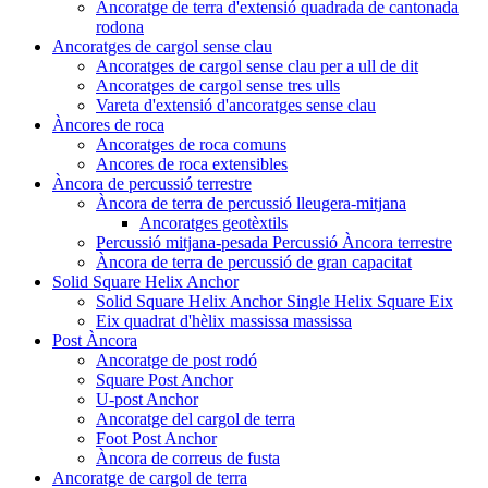
Ancoratge de terra d'extensió quadrada de cantonada
rodona
Ancoratges de cargol sense clau
Ancoratges de cargol sense clau per a ull de dit
Ancoratges de cargol sense tres ulls
Vareta d'extensió d'ancoratges sense clau
Àncores de roca
Ancoratges de roca comuns
Ancores de roca extensibles
Àncora de percussió terrestre
Àncora de terra de percussió lleugera-mitjana
Ancoratges geotèxtils
Percussió mitjana-pesada Percussió Àncora terrestre
Àncora de terra de percussió de gran capacitat
Solid Square Helix Anchor
Solid Square Helix Anchor Single Helix Square Eix
Eix quadrat d'hèlix massissa massissa
Post Àncora
Ancoratge de post rodó
Square Post Anchor
U-post Anchor
Ancoratge del cargol de terra
Foot Post Anchor
Àncora de correus de fusta
Ancoratge de cargol de terra