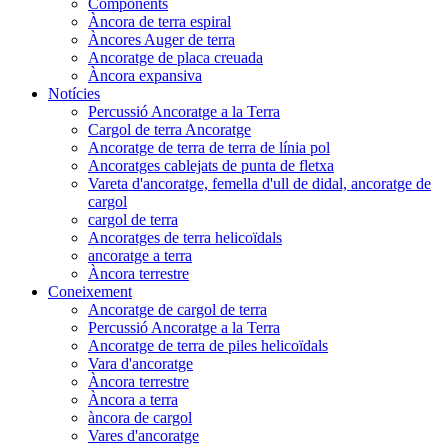
Components
Àncora de terra espiral
Àncores Auger de terra
Ancoratge de placa creuada
Àncora expansiva
Notícies
Percussió Ancoratge a la Terra
Cargol de terra Ancoratge
Ancoratge de terra de terra de línia pol
Ancoratges cablejats de punta de fletxa
Vareta d'ancoratge, femella d'ull de didal, ancoratge de
cargol
cargol de terra
Ancoratges de terra helicoïdals
ancoratge a terra
Àncora terrestre
Coneixement
Ancoratge de cargol de terra
Percussió Ancoratge a la Terra
Ancoratge de terra de piles helicoïdals
Vara d'ancoratge
Àncora terrestre
Àncora a terra
àncora de cargol
Vares d'ancoratge