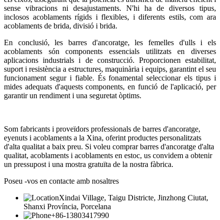
sense vibracions ni desajustaments. N'hi ha de diversos tipus,
inclosos acoblaments rígids i flexibles, i diferents estils, com ara
acoblaments de brida, divisió i brida.
En conclusió, les barres d'ancoratge, les femelles d'ulls i els
acoblaments són components essencials utilitzats en diverses
aplicacions industrials i de construcció. Proporcionen estabilitat,
suport i resistència a estructures, maquinària i equips, garantint el seu
funcionament segur i fiable. És fonamental seleccionar els tipus i
mides adequats d'aquests components, en funció de l'aplicació, per
garantir un rendiment i una seguretat òptims.
Som fabricants i proveïdors professionals de barres d'ancoratge,
eyenuts i acoblaments a la Xina, oferint productes personalitzats
d'alta qualitat a baix preu. Si voleu comprar barres d'ancoratge d'alta
qualitat, acoblaments i acoblaments en estoc, us convidem a obtenir
un pressupost i una mostra gratuïta de la nostra fàbrica.
Poseu -vos en contacte amb nosaltres
Xindai Village, Taigu Districte, Jinzhong Ciutat,
Shanxi Província, Porcelana
+86-13803417990