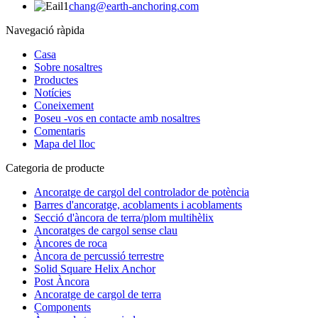
chang@earth-anchoring.com
Navegació ràpida
Casa
Sobre nosaltres
Productes
Notícies
Coneixement
Poseu -vos en contacte amb nosaltres
Comentaris
Mapa del lloc
Categoria de producte
Ancoratge de cargol del controlador de potència
Barres d'ancoratge, acoblaments i acoblaments
Secció d'àncora de terra/plom multihèlix
Ancoratges de cargol sense clau
Àncores de roca
Àncora de percussió terrestre
Solid Square Helix Anchor
Post Àncora
Ancoratge de cargol de terra
Components