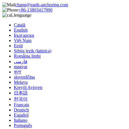
chang@earth-anchoring.com
+86-13803417990
Llenguatge
Català
English
Български
Việt Nam
Eesti
Srbija jezik (latinica)
România limbi
فارسی
magyar
বাংলা
slovenščina
Melayu
Kreyòl Ayisyen
日本語
한국어
Français
Deutsch
Español
Italiano
Português