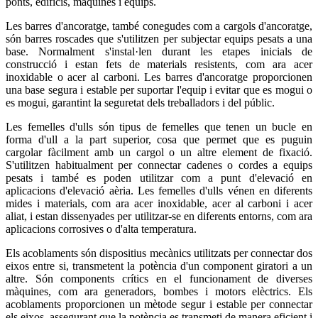
ponts, edificis, màquines i equips.
Les barres d'ancoratge, també conegudes com a cargols d'ancoratge,
són barres roscades que s'utilitzen per subjectar equips pesats a una
base. Normalment s'instal·len durant les etapes inicials de
construcció i estan fets de materials resistents, com ara acer
inoxidable o acer al carboni. Les barres d'ancoratge proporcionen
una base segura i estable per suportar l'equip i evitar que es mogui o
es mogui, garantint la seguretat dels treballadors i del públic.
Les femelles d'ulls són tipus de femelles que tenen un bucle en
forma d'ull a la part superior, cosa que permet que es puguin
cargolar fàcilment amb un cargol o un altre element de fixació.
S'utilitzen habitualment per connectar cadenes o cordes a equips
pesats i també es poden utilitzar com a punt d'elevació en
aplicacions d'elevació aèria. Les femelles d'ulls vénen en diferents
mides i materials, com ara acer inoxidable, acer al carboni i acer
aliat, i estan dissenyades per utilitzar-se en diferents entorns, com ara
aplicacions corrosives o d'alta temperatura.
Els acoblaments són dispositius mecànics utilitzats per connectar dos
eixos entre si, transmetent la potència d'un component giratori a un
altre. Són components crítics en el funcionament de diverses
màquines, com ara generadors, bombes i motors elèctrics. Els
acoblaments proporcionen un mètode segur i estable per connectar
els eixos, assegurant que la potència es transmeti de manera eficient i